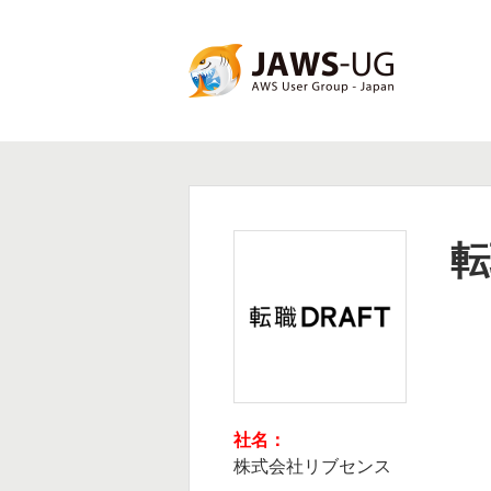
コ
ン
テ
ン
JAWS DAYS 2016
ツ
へ
ス
キ
ッ
転
プ
社名：
株式会社リブセンス