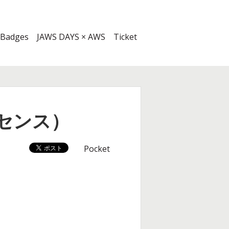
Badges
JAWS DAYS × AWS
Ticket
センス）
Pocket