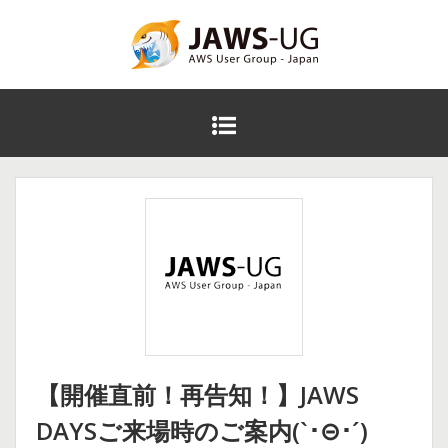
コ
ン
テ
JAWS DAYS 2016
ン
ツ
メ
へ
イ
ス
ン
キ
メ
ッ
ニ
プ
ュ
ー
【開催直前！再告知！】JAWS
DAYSご来場時のご案内(`･⊝･´)