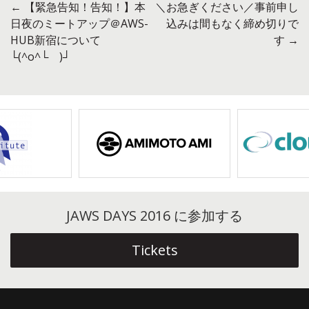
←
【緊急告知！告知！】本
＼お急ぎください／事前申し
投
日夜のミートアップ＠AWS-
込みは間もなく締め切りで
HUB新宿について
す
→
稿
└(^o^└ )┘
ナ
ビ
ゲ
ー
シ
ョ
JAWS DAYS 2016 に参加する
ン
Tickets