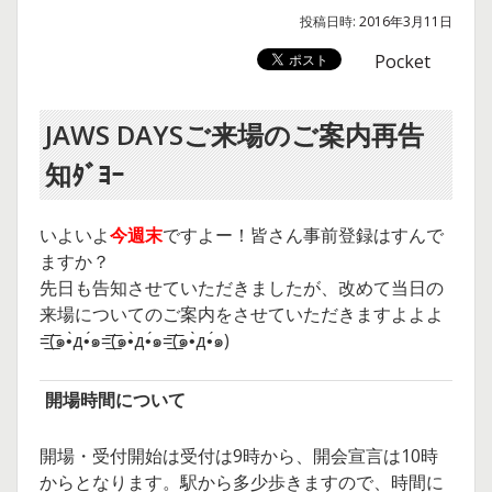
投稿日時:
2016年3月11日
Pocket
JAWS DAYSご来場のご案内再告
知ﾀﾞﾖｰ
いよいよ
今週末
ですよー！皆さん事前登録はすんで
ますか？
先日も告知させていただきましたが、改めて当日の
来場についてのご案内をさせていただきますよよよ
=͟͟͞͞(๑•̀д•́๑=͟͟͞͞(๑•̀д•́๑=͟͟͞͞(๑•̀д•́๑)
開場時間について
開場・受付開始は受付は9時から、開会宣言は10時
からとなります。駅から多少歩きますので、時間に