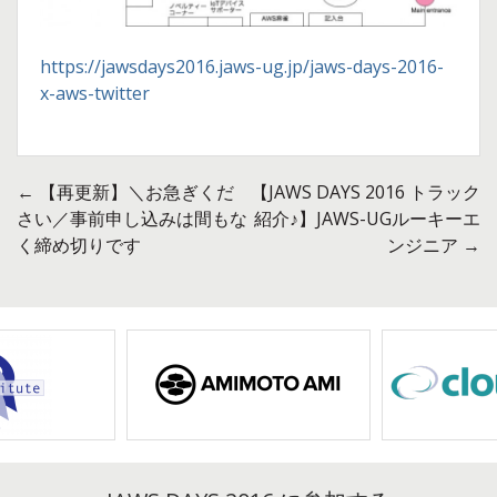
https://jawsdays2016.jaws-ug.jp/jaws-days-2016-
x-aws-twitter
←
【再更新】＼お急ぎくだ
【JAWS DAYS 2016 トラック
投
さい／事前申し込みは間もな
紹介♪】JAWS-UGルーキーエ
く締め切りです
ンジニア
→
稿
ナ
ビ
ゲ
ー
シ