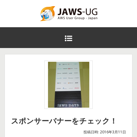
コ
ン
テ
JAWS DAYS 2016
ン
ツ
メ
へ
イ
ス
ン
キ
メ
ッ
ニ
プ
ュ
ー
スポンサーバナーをチェック！
投稿日時:
2016年3月11日