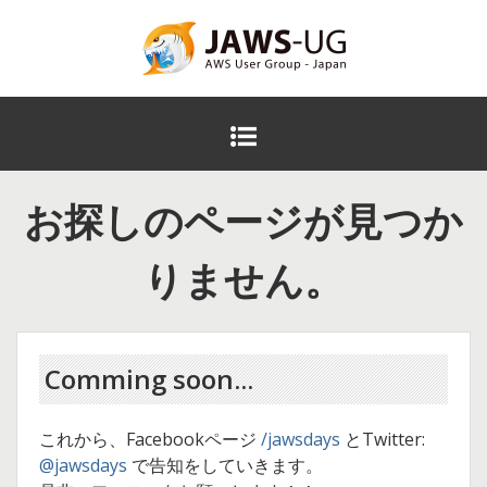
コ
ン
テ
JAWS DAYS 2016
ン
ツ
メ
へ
イ
ス
ン
キ
お探しのページが見つか
メ
ッ
ニ
プ
ュ
りません。
ー
Comming soon...
これから、Facebookページ
/jawsdays
とTwitter:
@jawsdays
で告知をしていきます。