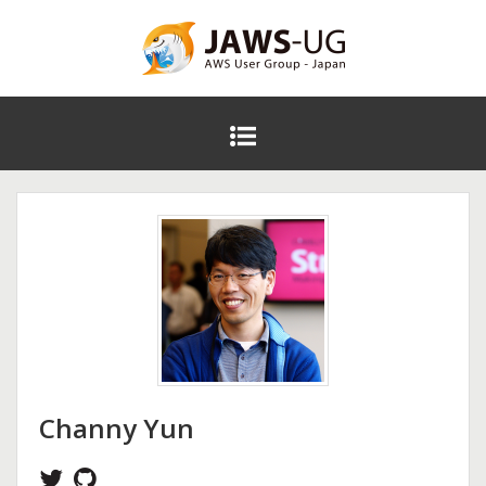
コ
ン
テ
JAWS DAYS 2016
ン
ツ
メ
へ
イ
ス
ン
キ
メ
ッ
ニ
プ
ュ
ー
Channy Yun