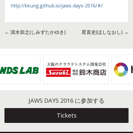
http://kkung.github.io/jaws-days-2016/#/
←
清水崇之(しみずたかゆき)
星直史(ほしなおし)
→
投
稿
ナ
ビ
ゲ
ー
JAWS DAYS 2016 に参加する
シ
ョ
Tickets
ン