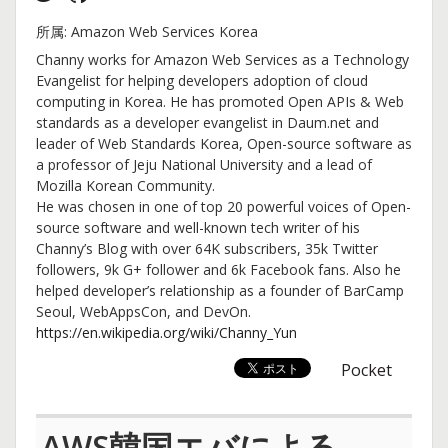
所属: Amazon Web Services Korea
Channy works for Amazon Web Services as a Technology
Evangelist for helping developers adoption of cloud
computing in Korea. He has promoted Open APIs & Web
standards as a developer evangelist in Daum.net and
leader of Web Standards Korea, Open-source software as
a professor of Jeju National University and a lead of
Mozilla Korean Community.
He was chosen in one of top 20 powerful voices of Open-
source software and well-known tech writer of his
Channy’s Blog with over 64K subscribers, 35k Twitter
followers, 9k G+ follower and 6k Facebook fans. Also he
helped developer’s relationship as a founder of BarCamp
Seoul, WebAppsCon, and DevOn.
https://en.wikipedia.org/wiki/Channy_Yun
Pocket
AWS韓国エバによる