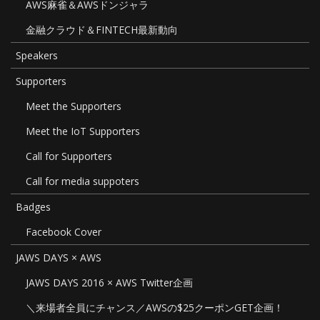
AWS麻雀＆AWSドンジャラ
金融クラウド＆FINTECH最新動向
Speakers
Supporters
Meet the Supporters
Meet the IoT Supporters
Call for Supporters
Call for media suppoters
Badges
Facebook Cover
JAWS DAYS × AWS
JAWS DAYS 2016 × AWS Twitter企画
＼来場者全員にチャンス／AWSの$25クーポンGET企画！