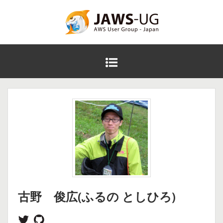
コ
ン
テ
JAWS DAYS 2016
ン
ツ
メ
へ
イ
ス
ン
キ
メ
ッ
ニ
プ
ュ
ー
古野 俊広(ふるの としひろ)