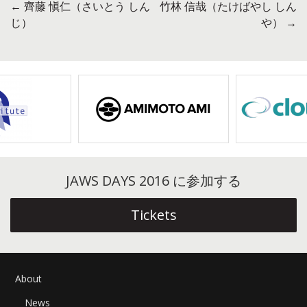
←
齊藤 愼仁（さいとう しん
竹林 信哉（たけばやし しん
投
じ）
や）
→
稿
ナ
ビ
ゲ
ー
シ
JAWS DAYS 2016 に参加する
ョ
Tickets
ン
About
News