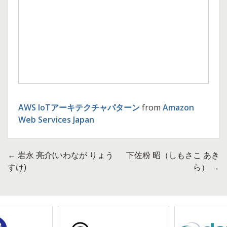
AWS IoTアーキテクチャパターン
from
Amazon
Web Services Japan
←
岩永 亮介(いわなが りょう
下佐粉 昭（しもさこ あき
投
すけ)
ら）
→
稿
ナ
ビ