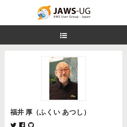
コ
ン
テ
JAWS DAYS 2016
ン
ツ
メ
へ
イ
ス
ン
キ
メ
ッ
ニ
プ
ュ
ー
福井 厚（ふくい あつし）