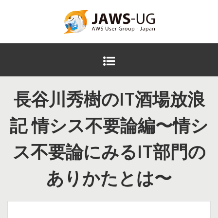
コ
ン
テ
JAWS DAYS 2016
ン
ツ
メ
へ
イ
ス
ン
キ
長谷川秀樹のIT酒場放浪
メ
ッ
ニ
プ
ュ
記 情シス不要論編〜情シ
ー
ス不要論にみるIT部門の
ありかたとは〜