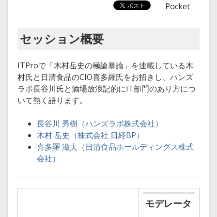
長
Pocket
谷
川
セッション概要
秀
ITProで「木村岳史の極論暴論」を連載している木
樹
村氏と日清食品のCIO喜多羅氏をお招きし、ハンズ
の
ラボ長谷川氏と酒場放浪記的にIT部門のあり方につ
いて熱く語ります。
IT
酒
長谷川 秀樹（ハンズラボ株式会社）
木村 岳史（株式会社 日経BP）
場
喜多羅 滋夫（日清食品ホールディングス株式
放
会社）
浪
記
モデレータ
情