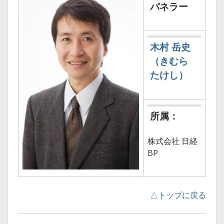
に
パネラー
み
る
木村 岳史
IT
（きむら
部
たけし）
門
の
所属：
あ
株式会社 日経
り
BP
か
た
△トップに戻る
と
は〜