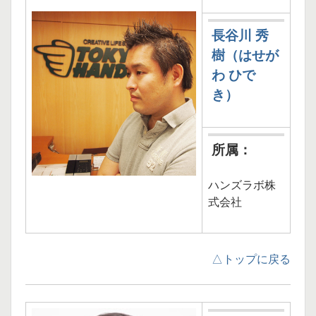
シ
長谷川 秀
ス
樹（はせが
不
わ ひで
要
き）
論
編〜
所属：
情
ハンズラボ株
シ
式会社
ス
不
△トップに戻る
要
論